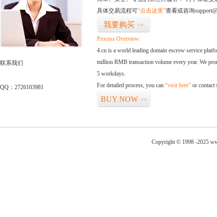
具体交易流程可
“点击这里”
查看或咨询support@
我要购买
>>
Process Overview:
4.cn is a world leading domain escrow service plat
million RMB transaction volume every year. We promi
联系我们
5 workdays.
For detailed process, you can
“visit here”
or contact
QQ：2726103981
BUY NOW
>>
Copyright © 1998 -2025 ww