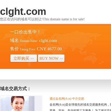
clght.com
您正在访问的域名可以转让!This domain name is for sale!
一口价出售中！
域名
clght.com
Domain Name:
售价
CNY 4677.00
Listing Price:
立即购买
BUY NOW
>>
>>
域名交易方式：
通过金名网(4.cn) 中介交易
金名网(4.cn)是全球领先的域名交易服务机
简单、安全、专业的第三方服务！ 为了保证交